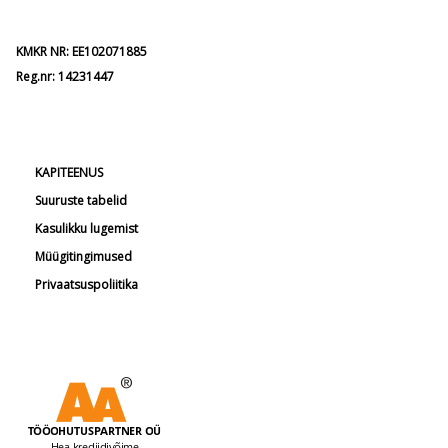
KMKR NR: EE102071885
Reg.nr: 14231447
KAPITEENUS
Suuruste tabelid
Kasulikku lugemist
Müügitingimused
Privaatsuspoliitika