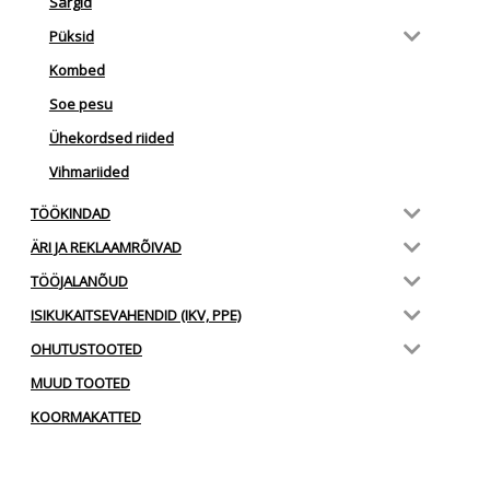
Särgid
Püksid
Kombed
Soe pesu
Ühekordsed riided
Vihmariided
TÖÖKINDAD
ÄRI JA REKLAAMRÕIVAD
TÖÖJALANÕUD
ISIKUKAITSEVAHENDID (IKV, PPE)
OHUTUSTOOTED
MUUD TOOTED
KOORMAKATTED