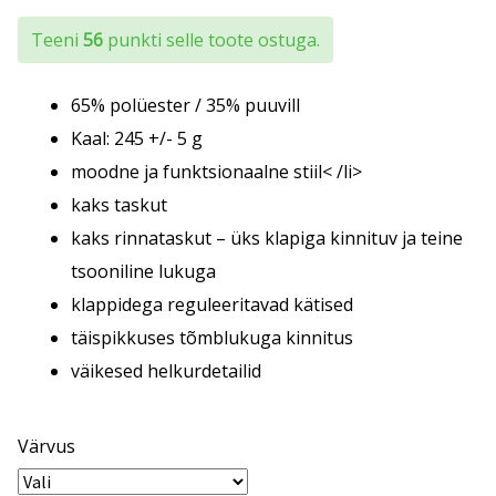
Teeni
56
punkti selle toote ostuga.
65% polüester / 35% puuvill
Kaal: 245 +/- 5 g
moodne ja funktsionaalne stiil< /li>
kaks taskut
kaks rinnataskut – üks klapiga kinnituv ja teine
tsooniline lukuga
klappidega reguleeritavad kätised
täispikkuses tõmblukuga kinnitus
väikesed helkurdetailid
Värvus