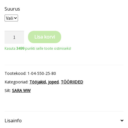
Suurus
Crafter
Lisa korvi
tööjakk
Kasuta
3499
punkti selle toote ostmiseks!
kogus
Tootekood:
1-04-550-25-80
Kategooriad:
Tööjakid, joped
,
TÖÖRIIDED
Silt:
SARA WW
Lisainfo