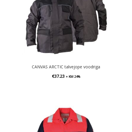
CANVAS ARCTIC talvejope voodriga
€
37.23
+ KM 24%