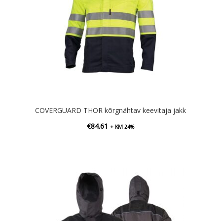
COVERGUARD THOR kõrgnähtav keevitaja jakk
€
84.61
+ KM 24%