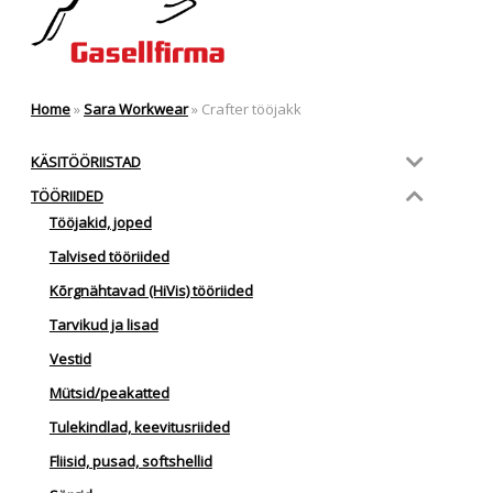
Home
»
Sara Workwear
»
Crafter tööjakk
KÄSITÖÖRIISTAD
TÖÖRIIDED
Tööjakid, joped
Talvised tööriided
Kõrgnähtavad (HiVis) tööriided
Tarvikud ja lisad
Vestid
Mütsid/peakatted
Tulekindlad, keevitusriided
Fliisid, pusad, softshellid