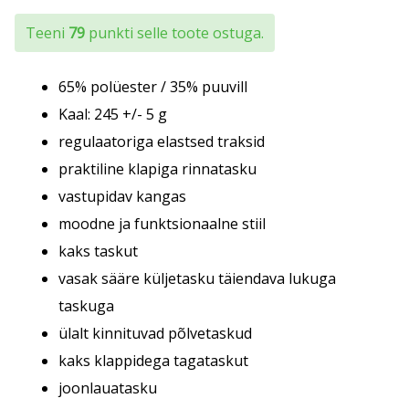
Teeni
79
punkti selle toote ostuga.
65% polüester / 35% puuvill
Kaal: 245 +/- 5 g
regulaatoriga elastsed traksid
praktiline klapiga rinnatasku
vastupidav kangas
moodne ja funktsionaalne stiil
kaks taskut
vasak sääre küljetasku täiendava lukuga
taskuga
ülalt kinnituvad põlvetaskud
kaks klappidega tagataskut
joonlauatasku