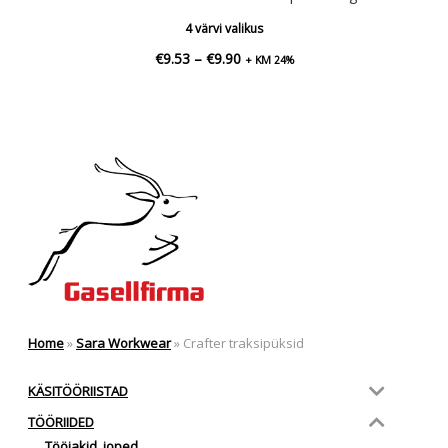
4 värvi valikus
Hinnavahemik:
€
9.53
–
€
9.90
+ KM 24%
€9.53
kuni
€9.90
Home
»
Sara Workwear
»
Crafter traksipüksid
KÄSITÖÖRIISTAD
TÖÖRIIDED
Tööjakid, joped