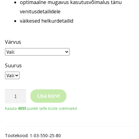
optimaalne mugavus kasutusvõimalus tänu
venitusdetailidele
väikesed helkurdetailid
Värvus
Suurus
Crafter
Lisa korvi
traksipüksid
Kasuta
4893
punkti selle toote ostmiseks!
kogus
Tootekood:
1-03-550-25-80