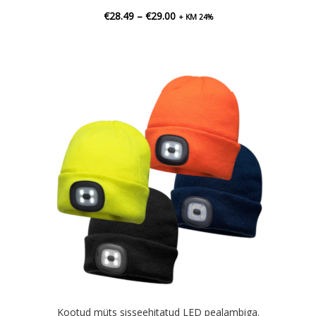
Hinnavahemik:
€
28.49
–
€
29.00
+ KM 24%
€28.49
kuni
€29.00
Kootud müts sisseehitatud LED pealambiga.