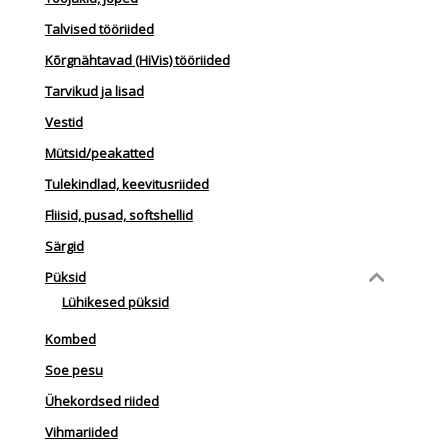
Talvised tööriided
Kõrgnähtavad (HiVis) tööriided
Tarvikud ja lisad
Vestid
Mütsid/peakatted
Tulekindlad, keevitusriided
Fliisid, pusad, softshellid
Särgid
Püksid
Lühikesed püksid
Kombed
Soe pesu
Ühekordsed riided
Vihmariided