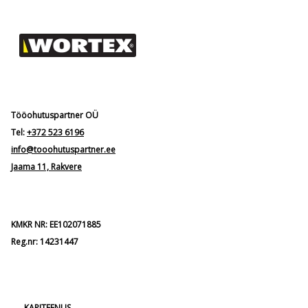
Tööohutuspartner OÜ
Tel:
+372 523 6196
info@tooohutuspartner.ee
Jaama 11, Rakvere
KMKR NR: EE102071885
Reg.nr: 14231447
KAPITEENUS