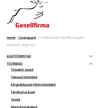
Home
»
Coverguard
»
COVERGUARD POLAIRE fliisjakk,
tumehall, 340gr/m2
KÄSITÖÖRIISTAD
TÖÖRIIDED
Tööjakid, joped
Talvised tööriided
Kõrgnähtavad (HiVis) tööriided
Tarvikud ja lisad
Vestid
Mütsid/peakatted