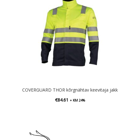
COVERGUARD THOR kõrgnähtav keevitaja jakk
€
84.61
+ KM 24%