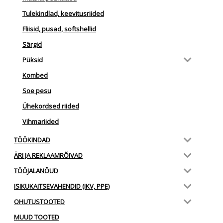
Tulekindlad, keevitusriided
Fliisid, pusad, softshellid
Särgid
Püksid
Kombed
Soe pesu
Ühekordsed riided
Vihmariided
TÖÖKINDAD
ÄRI JA REKLAAMRÕIVAD
TÖÖJALANÕUD
ISIKUKAITSEVAHENDID (IKV, PPE)
OHUTUSTOOTED
MUUD TOOTED