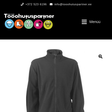
+372 523 6196
info@tooohutuspartner.ee
Menüü
PROGRAMMIST
, LOGOD