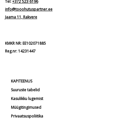
Tel:
+372 523 6196
info@tooohutuspartner.ee
Jaama 11, Rakvere
KMKR NR: EE102071885
Reg.nr: 14231447
KAPITEENUS
Suuruste tabelid
Kasulikku lugemist
Müügitingimused
Privaatsuspoliitika