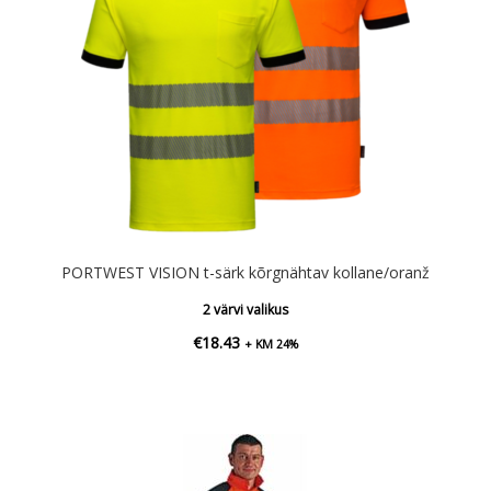
PORTWEST VISION t-särk kõrgnähtav kollane/oranž
2 värvi valikus
€
18.43
+ KM 24%