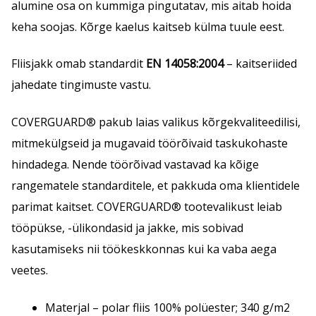
alumine osa on kummiga pingutatav, mis aitab hoida
keha soojas. Kõrge kaelus kaitseb külma tuule eest.
Fliisjakk omab standardit
EN 14058:2004
– kaitseriided
jahedate tingimuste vastu.
COVERGUARD® pakub laias valikus kõrgekvaliteedilisi,
mitmekülgseid ja mugavaid töörõivaid taskukohaste
hindadega. Nende töörõivad vastavad ka kõige
rangematele standarditele, et pakkuda oma klientidele
parimat kaitset. COVERGUARD® tootevalikust leiab
tööpükse, -ülikondasid ja jakke, mis sobivad
kasutamiseks nii töökeskkonnas kui ka vaba aega
veetes.
Materjal – polar fliis 100% polüester; 340 g/m2