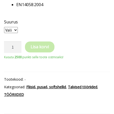
EN14058:2004
Suurus
COVERGUARD
Lisa korvi
POLAIRE
Kasuta
2500
punkti selle toote ostmiseks!
fliisjakk,
tumehall,
340gr/m2
Tootekood:
-
kogus
Kategooriad:
Fliisid, pusad, softshellid
,
Talvised tööriided
,
TÖÖRIIDED