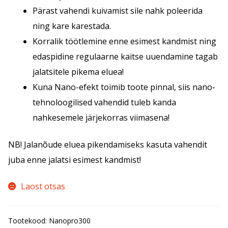
Pärast vahendi kuivamist sile nahk poleerida
ning kare karestada.
Korralik töötlemine enne esimest kandmist ning
edaspidine regulaarne kaitse uuendamine tagab
jalatsitele pikema eluea!
Kuna Nano-efekt toimib toote pinnal, siis nano-
tehnoloogilised vahendid tuleb kanda
nahkesemele järjekorras viimasena!
NB! Jalanõude eluea pikendamiseks kasuta vahendit
juba enne jalatsi esimest kandmist!
Laost otsas
Tootekood:
Nanopro300