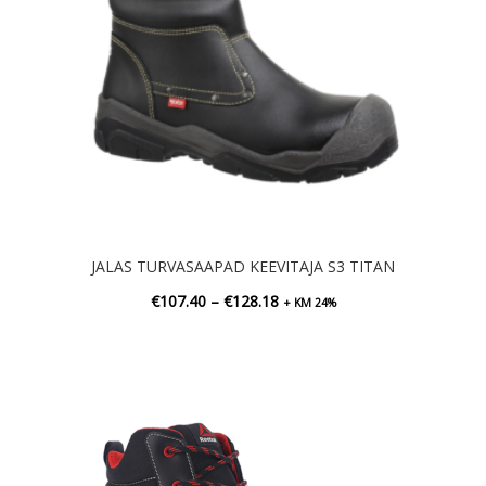
JALAS TURVASAAPAD KEEVITAJA S3 TITAN
Hinnavahemik:
€
107.40
–
€
128.18
+ KM 24%
€107.40
kuni
€128.18