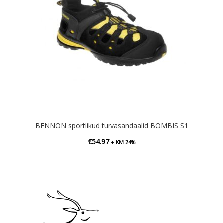
BENNON sportlikud turvasandaalid BOMBIS S1
€
54.97
+ KM 24%