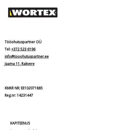
Tööohutuspartner OÜ
Tel:
+372 523 6196
info@tooohutuspartner.ee
Jaama 11, Rakvere
KMKR NR: EE102071885
Reg.nr: 14231447
KAPITEENUS