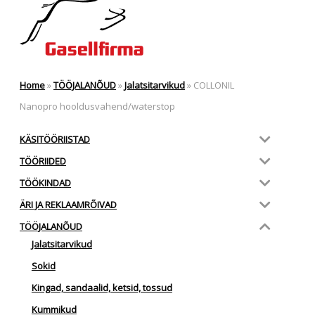
Home
»
TÖÖJALANÕUD
»
Jalatsitarvikud
»
COLLONIL
Nanopro hooldusvahend/waterstop
KÄSITÖÖRIISTAD
TÖÖRIIDED
TÖÖKINDAD
ÄRI JA REKLAAMRÕIVAD
TÖÖJALANÕUD
Jalatsitarvikud
Sokid
Kingad, sandaalid, ketsid, tossud
Kummikud