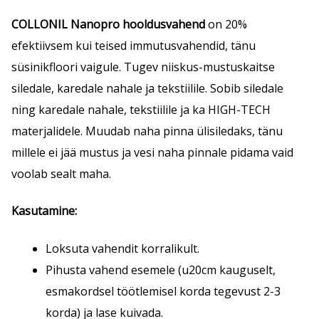
COLLONIL Nanopro hooldusvahend
on 20%
efektiivsem kui teised immutusvahendid, tänu
süsinikfloori vaigule. Tugev niiskus-mustuskaitse
siledale, karedale nahale ja tekstiilile. Sobib siledale
ning karedale nahale, tekstiilile ja ka HIGH-TECH
materjalidele. Muudab naha pinna ülisiledaks, tänu
millele ei jää mustus ja vesi naha pinnale pidama vaid
voolab sealt maha.
Kasutamine:
Loksuta vahendit korralikult.
Pihusta vahend esemele (u20cm kauguselt,
esmakordsel töötlemisel korda tegevust 2-3
korda) ja lase kuivada.