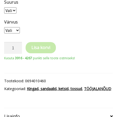
Suurus
Värvus
BENNON
Lisa korvi
töösandaalid
Kasuta
3916 - 4267
punkti selle toote ostmiseks!
Black
OB
kogus
Tootekood:
0694010460
Kategooriad:
Kingad, sandaalid, ketsid, tossud
,
TÖÖJALANÕUD
Lisainfo