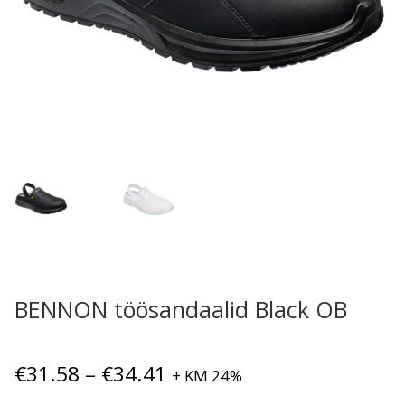
BENNON töösandaalid Black OB
Hinnavahemik:
€
31.58
–
€
34.41
+ KM 24%
€31.58