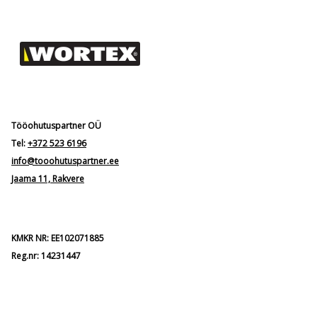
Tööohutuspartner OÜ
Tel:
+372 523 6196
info@tooohutuspartner.ee
Jaama 11, Rakvere
KMKR NR: EE102071885
Reg.nr: 14231447