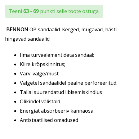
kuni
Teeni
63 - 69
punkti selle toote ostuga.
€34.41
BENNON
OB sandaalid. Kerged, mugavad, hästi
hingavad sandaalid.
Ilma turvaelementideta sandaal;
Kiire krõpskinnitus;
Värv: valge/must
Valgetel sandaalidel pealne perforeeritud.
Tallal suurendatud libisemiskindlus
Õlikindel välistald
Energiat absorbeeriv kannaosa
Antistaatilised omadused