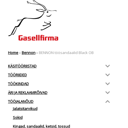
Home
»
Bennon
»
BENNON töösandaalid Black OB
KÄSITÖÖRIISTAD
TÖÖRIIDED
TÖÖKINDAD
ÄRI JA REKLAAMRÕIVAD
TÖÖJALANÕUD
Jalatsitarvikud
Sokid
Kingad, sandaalid, ketsid, tossud