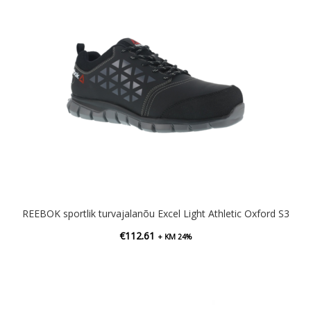
REEBOK sportlik turvajalanõu Excel Light Athletic Oxford S3
€
112.61
+ KM 24%