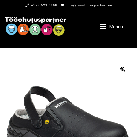
+372 523 6196
info@tooohutuspartner.ee
Menüü
PROGRAMMIST
, LOGOD