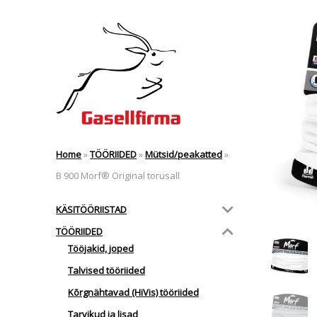
Home
»
TÖÖRIIDED
»
Mütsid/peakatted
»
B 900 Morf® Original torusall
KÄSITÖÖRIISTAD
TÖÖRIIDED
Tööjakid, joped
Talvised tööriided
Kõrgnähtavad (HiVis) tööriided
Tarvikud ja lisad