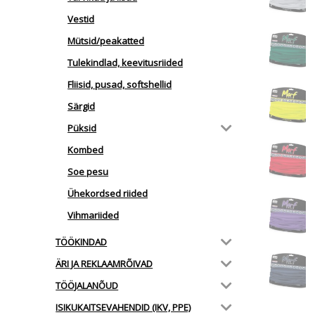
Vestid
Mütsid/peakatted
Tulekindlad, keevitusriided
Fliisid, pusad, softshellid
Särgid
Püksid
Kombed
Soe pesu
Ühekordsed riided
Vihmariided
TÖÖKINDAD
ÄRI JA REKLAAMRÕIVAD
TÖÖJALANÕUD
ISIKUKAITSEVAHENDID (IKV, PPE)