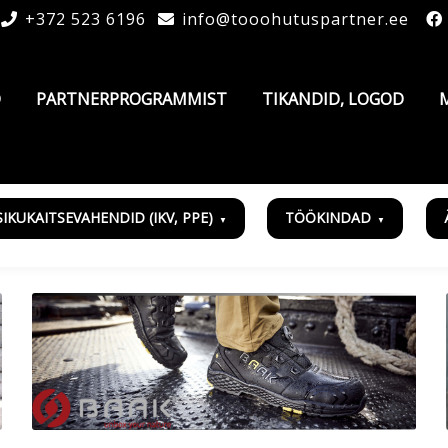
+372 523 6196
info@tooohutuspartner.ee
D
PARTNERPROGRAMMIST
TIKANDID, LOGOD
SIKUKAITSEVAHENDID (IKV, PPE)
TÖÖKINDAD