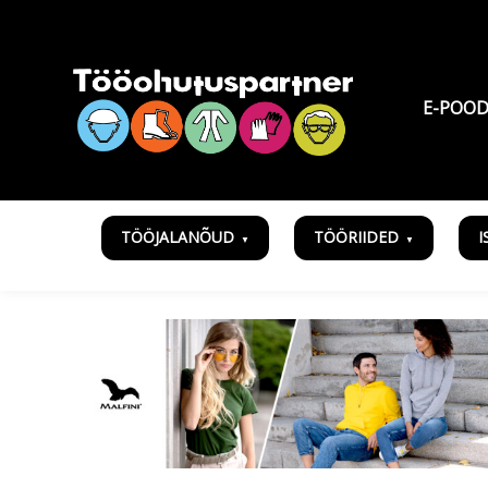
E-POO
TÖÖJALANÕUD
TÖÖRIIDED
I