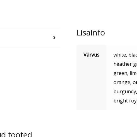
Lisainfo
Värvus
white, bla
heather gr
green, lim
orange, or
burgundy, 
bright roy
ud tooted