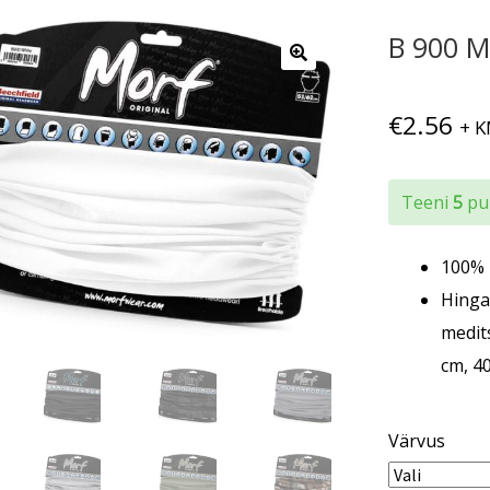
B 900 M
€
2.56
+ 
Teeni
5
pun
100% 
Hinga
medit
cm, 40
Värvus