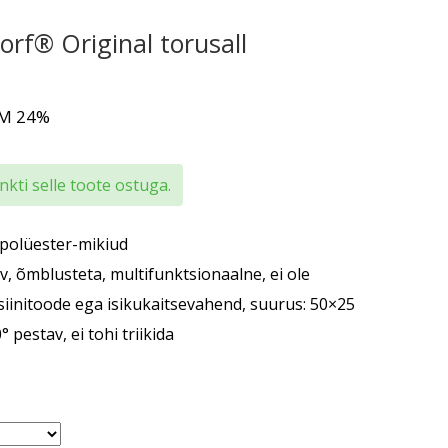
orf® Original torusall
KM 24%
kti selle toote ostuga.
polüester-mikiud
v, õmblusteta, multifunktsionaalne, ei ole
siinitoode ega isikukaitsevahend, suurus: 50×25
° pestav, ei tohi triikida