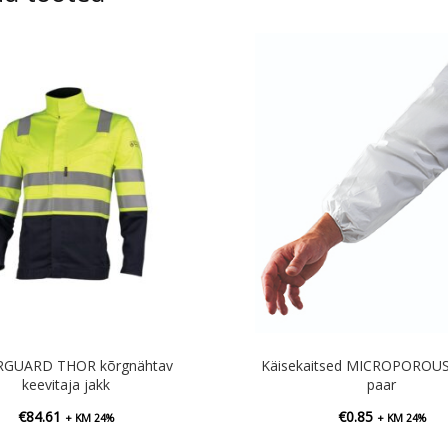
RGUARD THOR kõrgnähtav
Käisekaitsed MICROPOROUS
keevitaja jakk
paar
€
84.61
€
0.85
+ KM 24%
+ KM 24%