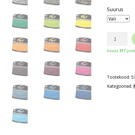
Suurus
B
900
Kasuta
317
punkt
Morf®
Original
torusall
Tootekood:
5
kogus
Kategooriad: