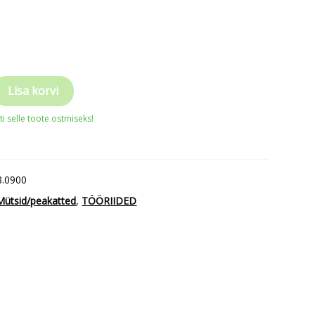
Lisa korvi
i selle toote ostmiseks!
3.0900
Mütsid/peakatted
,
TÖÖRIIDED