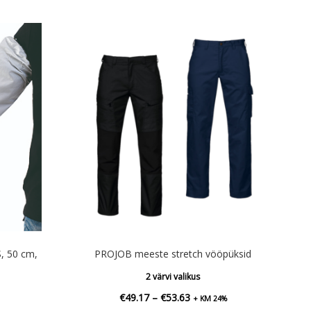
, 50 cm,
PROJOB meeste stretch vööpüksid
2 värvi valikus
Hinnavahemik:
€
49.17
–
€
53.63
+ KM 24%