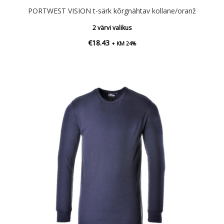
PORTWEST VISION t-särk kõrgnähtav kollane/oranž
2 värvi valikus
€
18.43
+ KM 24%