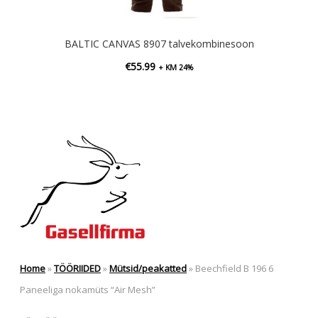
BALTIC CANVAS 8907 talvekombinesoon
€
55.99
+ KM 24%
Home
»
TÖÖRIIDED
»
Mütsid/peakatted
»
Beechfield B 196 6
Paneeliga nokamüts “Air Mesh”