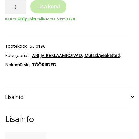
Beechfield
Lisa korvi
B
Kasuta
900
punkti selle toote ostmiseks!
196
6
Paneeliga
Tootekood:
53.0196
nokamüts
Kategooriad:
ÄRI JA REKLAAMRÕIVAD
,
Mütsid/peakatted
,
"Air
Nokamütsid
,
TÖÖRIIDED
Mesh"
kogus
Lisainfo
Lisainfo