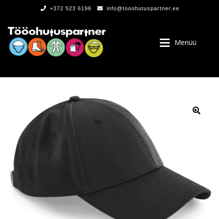
+372 523 6196
info@tooohutuspartner.ee
Menüü
PROGRAMMIST
, LOGOD