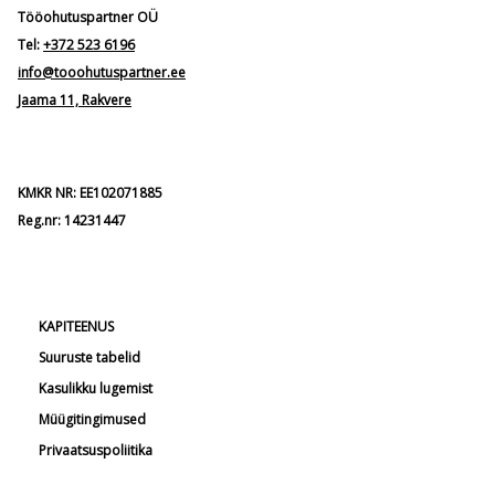
Tööohutuspartner OÜ
Tel:
+372 523 6196
info@tooohutuspartner.ee
Jaama 11, Rakvere
KMKR NR: EE102071885
Reg.nr: 14231447
KAPITEENUS
Suuruste tabelid
Kasulikku lugemist
Müügitingimused
Privaatsuspoliitika