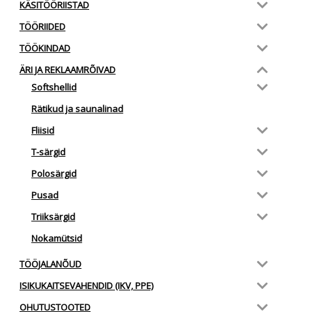
KÄSITÖÖRIISTAD
TÖÖRIIDED
TÖÖKINDAD
ÄRI JA REKLAAMRÕIVAD
Softshellid
Rätikud ja saunalinad
Fliisid
T-särgid
Polosärgid
Pusad
Triiksärgid
Nokamütsid
TÖÖJALANÕUD
ISIKUKAITSEVAHENDID (IKV, PPE)
OHUTUSTOOTED