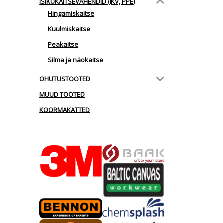
ISIKUKAITSEVAHENDID (IKV, PPE)
Hingamiskaitse
Kuulmiskaitse
Peakaitse
Silma ja näokaitse
OHUTUSTOOTED
MUUD TOOTED
KOORMAKATTED