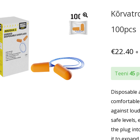
Kõrvat
100pcs
€
22.40
+
Teeni
45
pu
Disposable 
comfortable
against lou
safe levels,
the plug into
it to expand