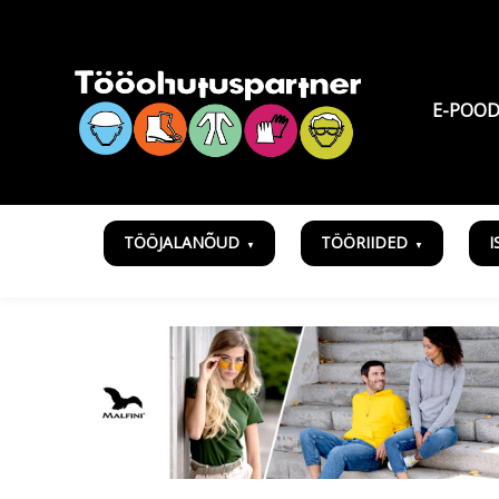
E-POO
TÖÖJALANÕUD
TÖÖRIIDED
I