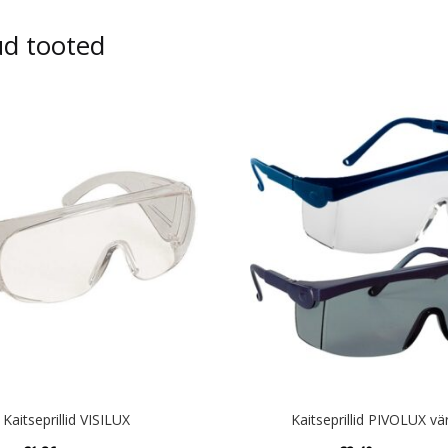
ud tooted
Kaitseprillid VISILUX
Kaitseprillid PIVOLUX vär