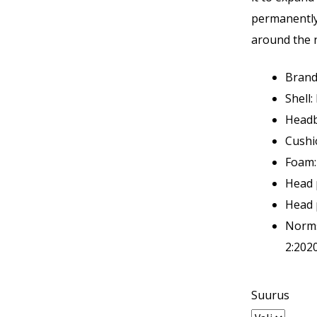
permanently 
around the 
Brand
Shell:
Headb
Cushi
Foam:
Head 
Head 
Norms
2:202
Suurus