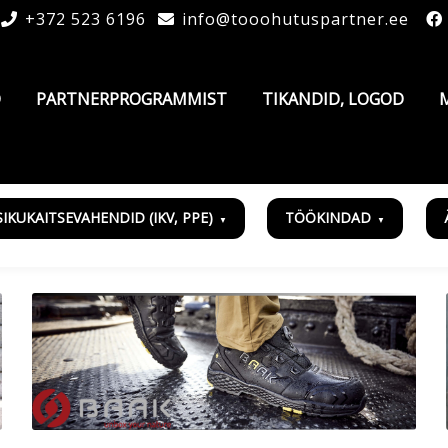
+372 523 6196
info@tooohutuspartner.ee
D
PARTNERPROGRAMMIST
TIKANDID, LOGOD
SIKUKAITSEVAHENDID (IKV, PPE)
TÖÖKINDAD