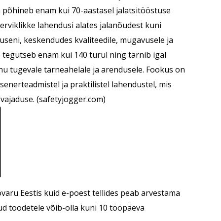
ja põhineb enam kui 70-aastasel jalatsitööstuse
rviklikke lahendusi alates jalanõudest kuni
tuseni, keskendudes kvaliteedile, mugavusele ja
 tegutseb enam kui 140 turul ning tarnib igal
änu tugevale tarneahelale ja arendusele. Fookus on
senerteadmistel ja praktilistel lahendustel, mis
vajaduse. (
safetyjogger.com
)
varu Eestis kuid e-poest tellides peab arvestama
ud toodetele võib-olla kuni 10 tööpäeva