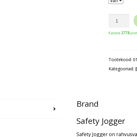
Kõrvatropid
nööriga
Kasuta
2778
punk
ARUSHA
CORDED
100pcs
Tootekood:
0
kogus
Kategooriad:
Brand
Safety Jogger
Safety Jogger on rahvusva