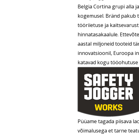
Belgia Cortina grupi alla 
kogemusel. Bränd pakub te
tööriietuse ja kaitsevarus
hinnatasakaalule. Ettevõte
aastal miljoneid tooteid t
innovatsioonil, Euroopa in
katavad kogu tööohutuse 
Püüame tagada piisava lao
võimalusega et tarne teat