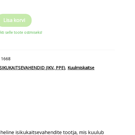
Lisa korvi
ti selle toote ostmiseks!
11668
ISIKUKAITSEVAHENDID (IKV, PPE)
,
Kuulmiskaitse
heline isikukaitsevahendite tootja, mis kuulub