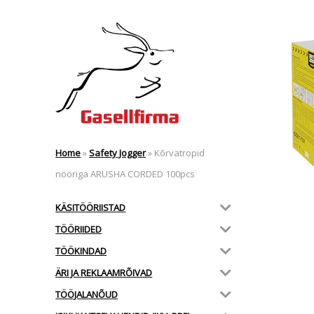
Home
»
Safety Jogger
»
Kõrvatropid
nööriga ARUSHA CORDED 100pcs
KÄSITÖÖRIISTAD
TÖÖRIIDED
TÖÖKINDAD
ÄRI JA REKLAAMRÕIVAD
TÖÖJALANÕUD