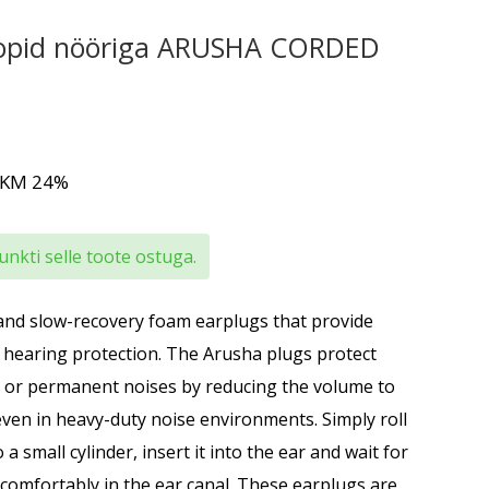
ropid nööriga ARUSHA CORDED
 KM 24%
nkti selle toote ostuga.
and slow-recovery foam earplugs that provide
 hearing protection. The Arusha plugs protect
d or permanent noises by reducing the volume to
 even in heavy-duty noise environments. Simply roll
 a small cylinder, insert it into the ear and wait for
 comfortably in the ear canal. These earplugs are