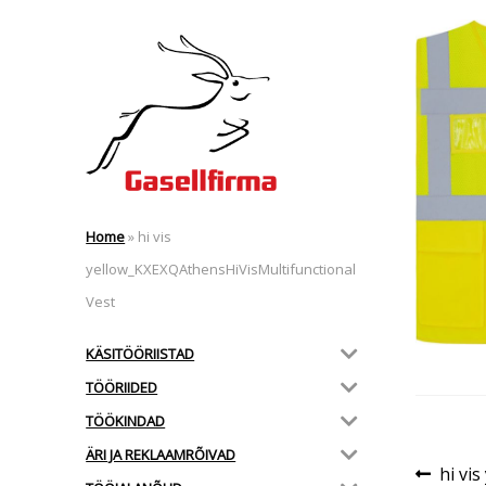
Home
»
hi vis
yellow_KXEXQAthensHiVisMultifunctional
Vest
KÄSITÖÖRIISTAD
TÖÖRIIDED
TÖÖKINDAD
ÄRI JA REKLAAMRÕIVAD
Nav
Eelmi
hi vi