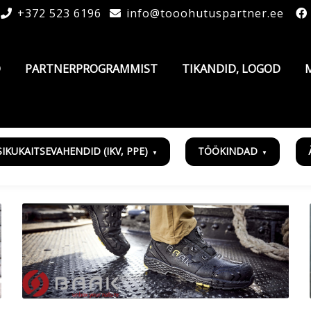
+372 523 6196
info@tooohutuspartner.ee
D
PARTNERPROGRAMMIST
TIKANDID, LOGOD
SIKUKAITSEVAHENDID (IKV, PPE)
TÖÖKINDAD