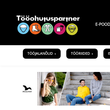
E-POO
TÖÖJALANÕUD
TÖÖRIIDED
I