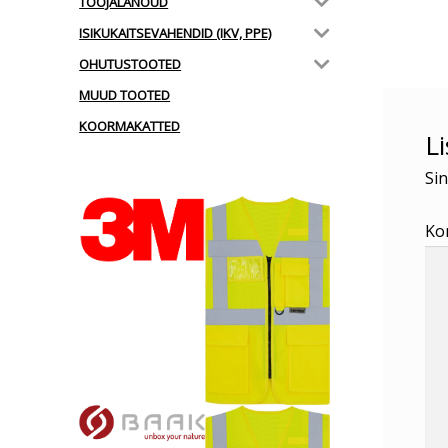
TÖÖJALANÕUD
postit
ISIKUKAITSEVAHENDID (IKV, PPE)
OHUTUSTOOTED
MUUD TOOTED
KOORMAKATTED
L
Sin
Ko