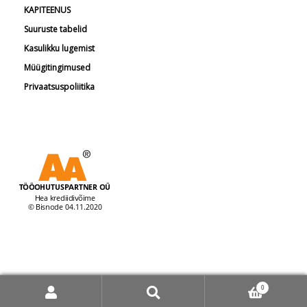
KAPITEENUS
Suuruste tabelid
Kasulikku lugemist
Müügitingimused
Privaatsuspoliitika
© Tööohutuspartner 2026
0