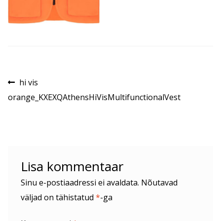
Navigeerimine
Eelmine
hi vis
postitus:
orange_KXEXQAthensHiVisMultifunctionalVest
Lisa kommentaar
Sinu e-postiaadressi ei avaldata.
Nõutavad
väljad on tähistatud
*
-ga