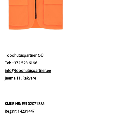
Tööohutuspartner OÜ
Tel:
+372 523 6196
info@tooohutuspartner.ee
Jaama 11, Rakvere
KMKR NR: EE102071885
Reg.nr: 14231447