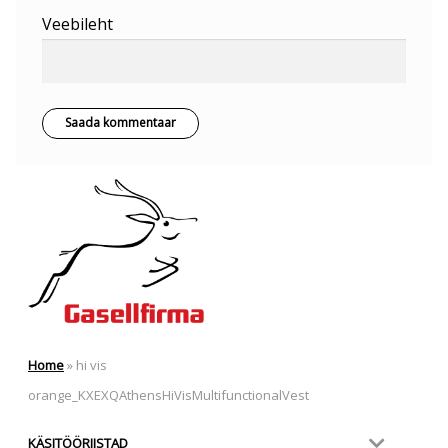
Veebileht
Home
»
hi vis
orange_KXEXQAthensHiVisMultifunctionalVest
KÄSITÖÖRIISTAD