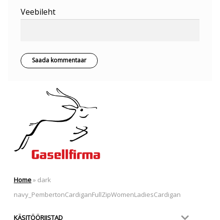
Veebileht
Home
»
dark
navy_PembertonCardiganFullZipWomenLadiesCardigan
KÄSITÖÖRIISTAD