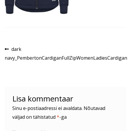
Navigeerimine
Eelmine
dark
postitus:
navy_PembertonCardiganFullZipWomenLadiesCardigan
Lisa kommentaar
Sinu e-postiaadressi ei avaldata.
Nõutavad
väljad on tähistatud
*
-ga