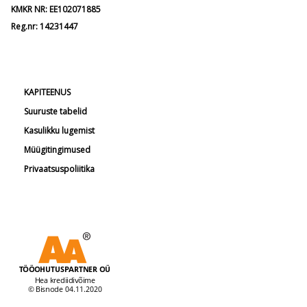
KMKR NR: EE102071885
Reg.nr: 14231447
KAPITEENUS
Suuruste tabelid
Kasulikku lugemist
Müügitingimused
Privaatsuspoliitika