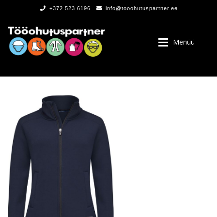
+372 523 6196
info@tooohutuspartner.ee
Menüü
PROGRAMMIST
, LOGOD