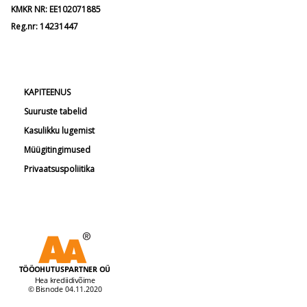
KMKR NR: EE102071885
Reg.nr: 14231447
KAPITEENUS
Suuruste tabelid
Kasulikku lugemist
Müügitingimused
Privaatsuspoliitika