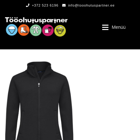
+372 523 6196
info@tooohutuspartner.ee
Menüü
PROGRAMMIST
, LOGOD