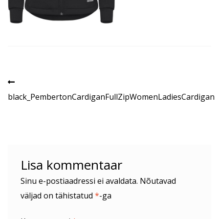
Navigeerimine
Eelmine
postitus:
black_PembertonCardiganFullZipWomenLadiesCardigan
Lisa kommentaar
Sinu e-postiaadressi ei avaldata.
Nõutavad
väljad on tähistatud
*
-ga