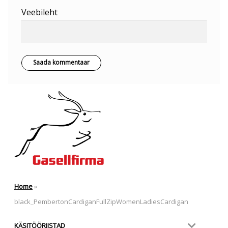
Veebileht
Home
»
black_PembertonCardiganFullZipWomenLadiesCardigan
KÄSITÖÖRIISTAD