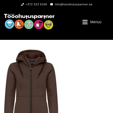
+372 523 6196
info@tooohutuspartner.ee
Menüü
PROGRAMMIST
, LOGOD