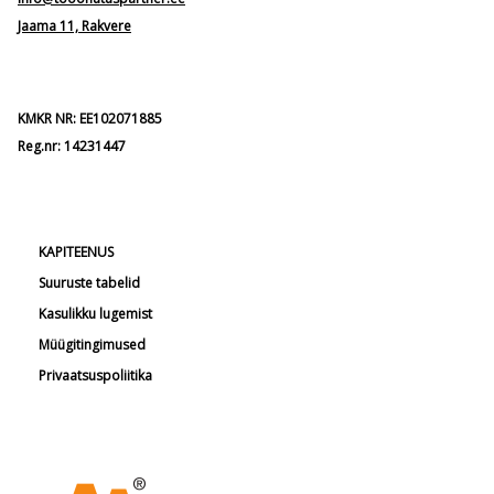
Jaama 11, Rakvere
KMKR NR: EE102071885
Reg.nr: 14231447
KAPITEENUS
Suuruste tabelid
Kasulikku lugemist
Müügitingimused
Privaatsuspoliitika