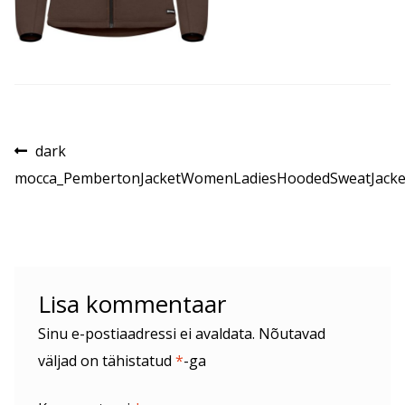
Navigeerimine
Eelmine
dark
postitus:
mocca_PembertonJacketWomenLadiesHoodedSweatJacke
Lisa kommentaar
Sinu e-postiaadressi ei avaldata.
Nõutavad
väljad on tähistatud
*
-ga