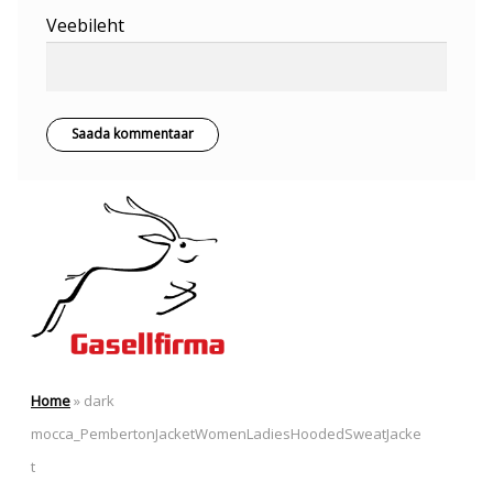
Veebileht
Home
»
dark
mocca_PembertonJacketWomenLadiesHoodedSweatJacke
t