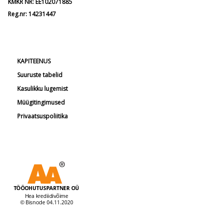
KMKR NR: EE102071885
Reg.nr: 14231447
KAPITEENUS
Suuruste tabelid
Kasulikku lugemist
Müügitingimused
Privaatsuspoliitika