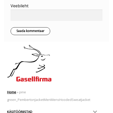
Veebileht
Home
»
pine
green_PembertonJacketMenMensHoodedSweatJacket
KÄSITÖÖRIISTAD