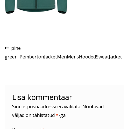
Navigeerimine
Eelmine
pine
postitus:
green_PembertonJacketMenMensHoodedSweatJacket
Lisa kommentaar
Sinu e-postiaadressi ei avaldata.
Nõutavad
väljad on tähistatud
*
-ga