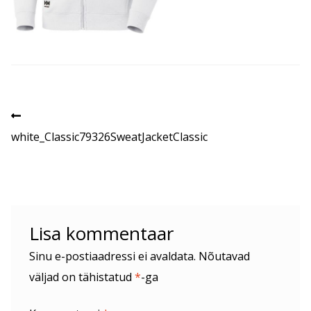
Navigeerimine
Eelmine
postitus:
white_Classic79326SweatJacketClassic
Lisa kommentaar
Sinu e-postiaadressi ei avaldata.
Nõutavad
väljad on tähistatud
*
-ga