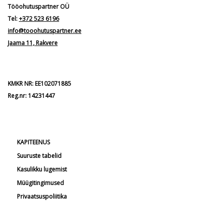
Tööohutuspartner OÜ
Tel:
+372 523 6196
info@tooohutuspartner.ee
Jaama 11, Rakvere
KMKR NR: EE102071885
Reg.nr: 14231447
KAPITEENUS
Suuruste tabelid
Kasulikku lugemist
Müügitingimused
Privaatsuspoliitika