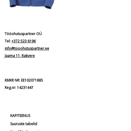
Tööohutuspartner OÜ
Tel:
+372 523 6196
info@tooohutuspartner.ee
Jaama 11, Rakvere
KMKR NR: EE102071885
Reg.nr: 14231447
KAPITEENUS
Suuruste tabelid