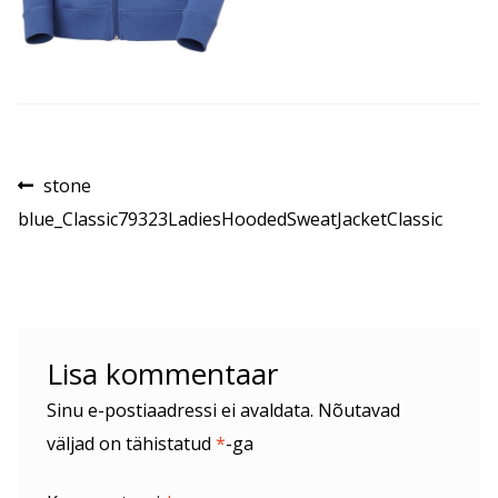
Navigeerimine
Eelmine
stone
postitus:
blue_Classic79323LadiesHoodedSweatJacketClassic
Lisa kommentaar
Sinu e-postiaadressi ei avaldata.
Nõutavad
väljad on tähistatud
*
-ga