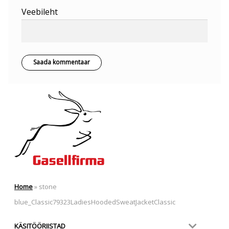
Veebileht
Home
»
stone
blue_Classic79323LadiesHoodedSweatJacketClassic
KÄSITÖÖRIISTAD