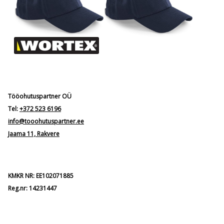
Tööohutuspartner OÜ
Tel:
+372 523 6196
info@tooohutuspartner.ee
Jaama 11, Rakvere
KMKR NR: EE102071885
Reg.nr: 14231447