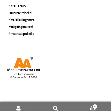
KAPITEENUS
Suuruste tabelid
Kasulikku lugemist
Müügitingimused
Privaatsuspoliitika
© Tööohutuspartner 2026
0