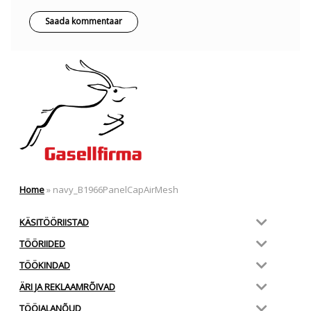
Home
»
navy_B1966PanelCapAirMesh
KÄSITÖÖRIISTAD
TÖÖRIIDED
TÖÖKINDAD
ÄRI JA REKLAAMRÕIVAD
TÖÖJALANÕUD