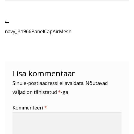
Navigeerimine
Eelmine
postitus:
navy_B1966PanelCapAirMesh
Lisa kommentaar
Sinu e-postiaadressi ei avaldata.
Nõutavad
väljad on tähistatud
*
-ga
Kommenteeri
*