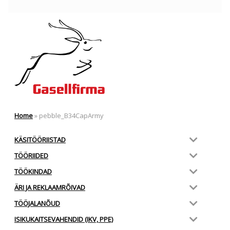
Home
»
pebble_B34CapArmy
KÄSITÖÖRIISTAD
TÖÖRIIDED
TÖÖKINDAD
ÄRI JA REKLAAMRÕIVAD
TÖÖJALANÕUD
ISIKUKAITSEVAHENDID (IKV, PPE)