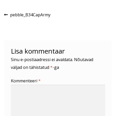
Navigeerimine
Eelmine
pebble_B34CapArmy
postitus:
Lisa kommentaar
Sinu e-postiaadressi ei avaldata.
Nõutavad
väljad on tähistatud
*
-ga
Kommenteeri
*