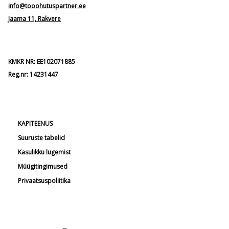
info@tooohutuspartner.ee
Jaama 11, Rakvere
KMKR NR: EE102071885
Reg.nr: 14231447
KAPITEENUS
Suuruste tabelid
Kasulikku lugemist
Müügitingimused
Privaatsuspoliitika