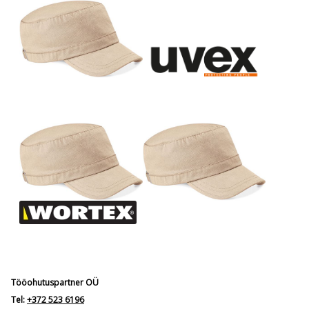
Tööohutuspartner OÜ
Tel:
+372 523 6196