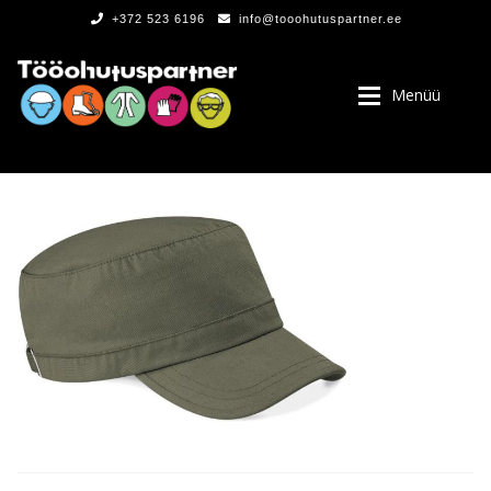
+372 523 6196
info@tooohutuspartner.ee
Menüü
PROGRAMMIST
, LOGOD