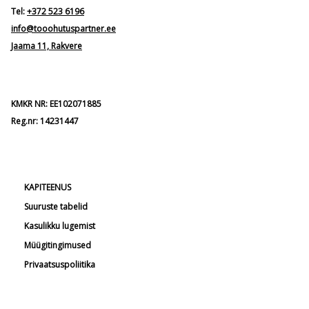
Tel:
+372 523 6196
info@tooohutuspartner.ee
Jaama 11, Rakvere
KMKR NR: EE102071885
Reg.nr: 14231447
KAPITEENUS
Suuruste tabelid
Kasulikku lugemist
Müügitingimused
Privaatsuspoliitika