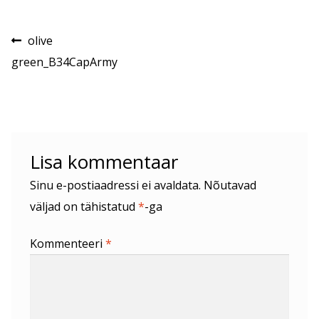
Navigeerimine
Eelmine
olive
postitus:
green_B34CapArmy
Lisa kommentaar
Sinu e-postiaadressi ei avaldata.
Nõutavad
väljad on tähistatud
*
-ga
Kommenteeri
*