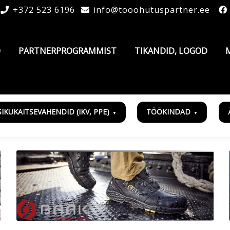
+372 523 6196
info@tooohutuspartner.ee
D
PARTNERPROGRAMMIST
TIKANDID, LOGOD
SIKUKAITSEVAHENDID (IKV, PPE)
TÖÖKINDAD