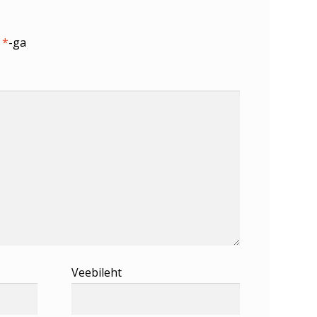
d
*
-ga
Veebileht