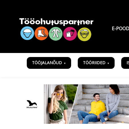
E-POO
TÖÖJALANÕUD
TÖÖRIIDED
I