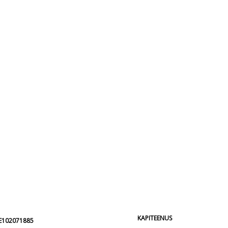
KAPITEENUS
EE102071885