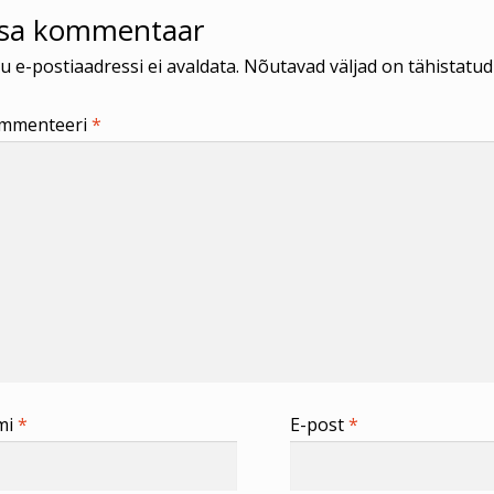
isa kommentaar
u e-postiaadressi ei avaldata.
Nõutavad väljad on tähistatu
mmenteeri
*
mi
*
E-post
*