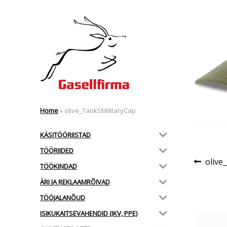
Home
»
olive_TankSMilitaryCap
KÄSITÖÖRIISTAD
TÖÖRIIDED
Nav
Eelmi
olive
TÖÖKINDAD
postit
ÄRI JA REKLAAMRÕIVAD
TÖÖJALANÕUD
ISIKUKAITSEVAHENDID (IKV, PPE)