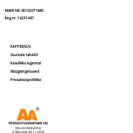
KMKR NR: EE102071885
Reg.nr: 14231447
KAPITEENUS
Suuruste tabelid
Kasulikku lugemist
Müügitingimused
Privaatsuspoliitika