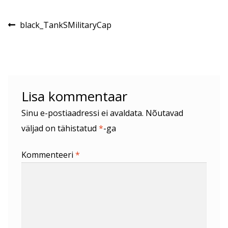
Navigeerimine
Eelmine
black_TankSMilitaryCap
postitus:
Lisa kommentaar
Sinu e-postiaadressi ei avaldata.
Nõutavad
väljad on tähistatud
*
-ga
Kommenteeri
*