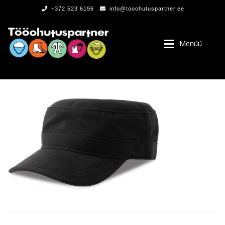
+372 523 6196
info@tooohutuspartner.ee
Menüü
PROGRAMMIST
, LOGOD