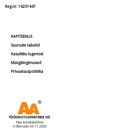
Reg.nr: 14231447
KAPITEENUS
Suuruste tabelid
Kasulikku lugemist
Müügitingimused
Privaatsuspoliitika