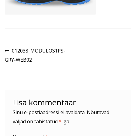
Navigeerimine
Eelmine
012038_MODULOS1PS-
postitus:
GRY-WEB02
Lisa kommentaar
Sinu e-postiaadressi ei avaldata.
Nõutavad
väljad on tähistatud
*
-ga