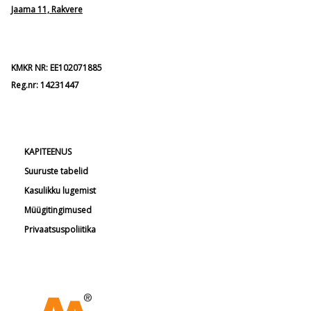
Jaama 11, Rakvere
KMKR NR: EE102071885
Reg.nr: 14231447
KAPITEENUS
Suuruste tabelid
Kasulikku lugemist
Müügitingimused
Privaatsuspoliitika