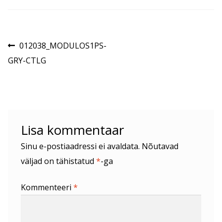
Navigeerimine
Eelmine
012038_MODULOS1PS-
postitus:
GRY-CTLG
Lisa kommentaar
Sinu e-postiaadressi ei avaldata.
Nõutavad
väljad on tähistatud
*
-ga
Kommenteeri
*