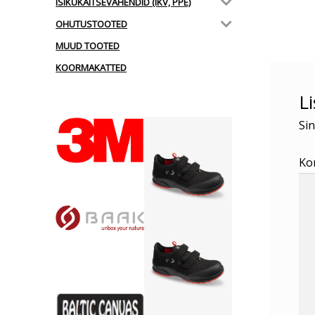
ISIKUKAITSEVAHENDID (IKV, PPE)
postit
OHUTUSTOOTED
MUUD TOOTED
KOORMAKATTED
L
Sin
Ko