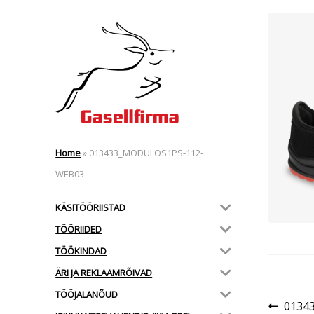
Home
»
013433_MODULOS1PS-112-
WEB03
KÄSITÖÖRIISTAD
TÖÖRIIDED
TÖÖKINDAD
ÄRI JA REKLAAMRÕIVAD
TÖÖJALANÕUD
Nav
Eelmi
0134