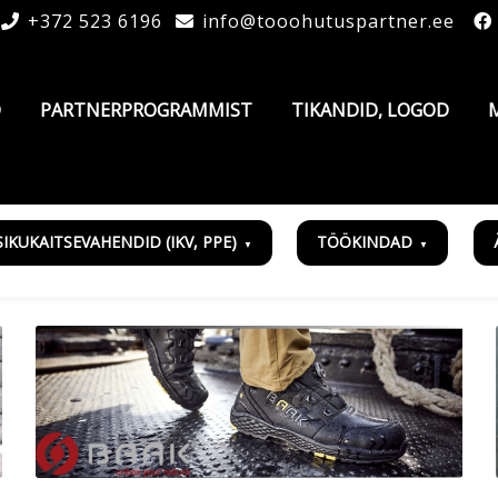
+372 523 6196
info@tooohutuspartner.ee
D
PARTNERPROGRAMMIST
TIKANDID, LOGOD
SIKUKAITSEVAHENDID (IKV, PPE)
TÖÖKINDAD