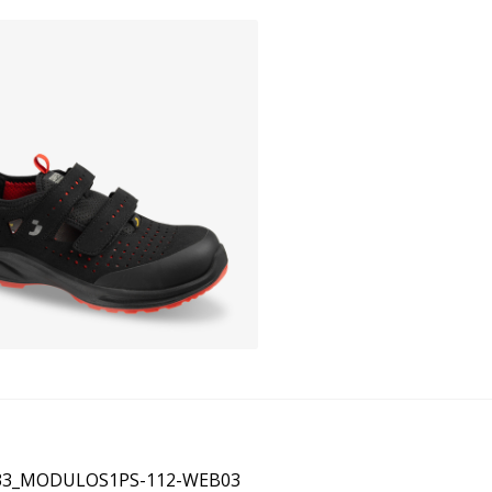
igeerimine
ne
33_MODULOS1PS-112-WEB03