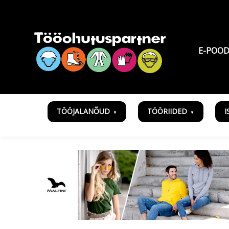
E-POO
TÖÖJALANÕUD
TÖÖRIIDED
I