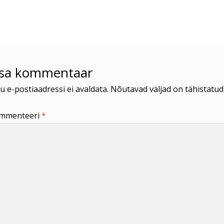
us:
isa kommentaar
u e-postiaadressi ei avaldata.
Nõutavad väljad on tähistatu
mmenteeri
*