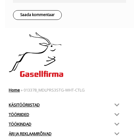
Home
»
013378_MDLPRS3STG-WHT-CTLG
KÄSITÖÖRIISTAD
TÖÖRIIDED
TÖÖKINDAD
ÄRI JA REKLAAMRÕIVAD