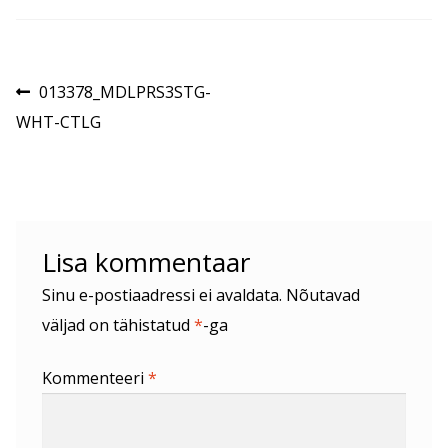
Navigeerimine
Eelmine
013378_MDLPRS3STG-
postitus:
WHT-CTLG
Lisa kommentaar
Sinu e-postiaadressi ei avaldata.
Nõutavad
väljad on tähistatud
*
-ga
Kommenteeri
*