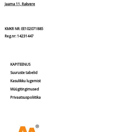
Jaama 11, Rakvere
KMKR NR: EE102071885
Reg.nr: 14231447
KAPITEENUS
Suuruste tabelid
Kasulikku lugemist
Müügitingimused
Privaatsuspoliitika