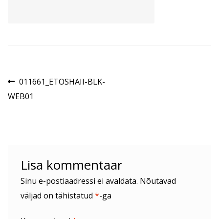
Navigeerimine
Eelmine
011661_ETOSHAII-BLK-
postitus:
WEB01
Lisa kommentaar
Sinu e-postiaadressi ei avaldata.
Nõutavad
väljad on tähistatud
*
-ga