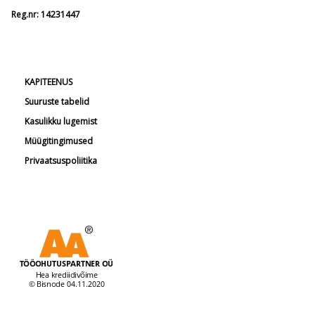
Reg.nr: 14231447
KAPITEENUS
Suuruste tabelid
Kasulikku lugemist
Müügitingimused
Privaatsuspoliitika