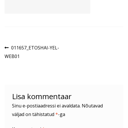
Navigeerimine
Eelmine
011657_ETOSHAI-YEL-
postitus:
WEB01
Lisa kommentaar
Sinu e-postiaadressi ei avaldata.
Nõutavad
väljad on tähistatud
*
-ga