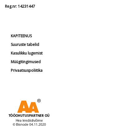
Reg.nr: 14231447
KAPITEENUS
Suuruste tabelid
Kasulikku lugemist
Müügitingimused
Privaatsuspoliitika