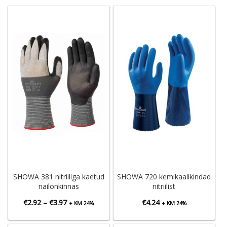
SHOWA 381 nitriiliga kaetud
SHOWA 720 kemikaalikindad
nailonkinnas
nitriilist
Hinnavahemik:
€
2.92
–
€
3.97
€
4.24
+ KM 24%
+ KM 24%
€2.92