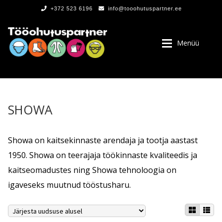
+372 523 6196
info@tooohutuspartner.ee
Menüü
SHOWA
PROGRAMMIST
Showa on kaitsekinnaste arendaja ja tootja aastast
1950. Showa on teerajaja töökinnaste kvaliteedis ja
, LOGOD
kaitseomadustes ning Showa tehnoloogia on
igaveseks muutnud tööstusharu.