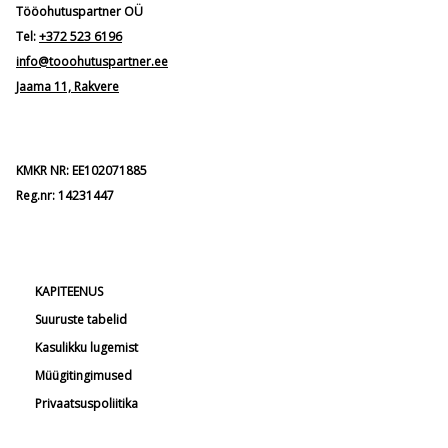
Tööohutuspartner OÜ
Tel:
+372 523 6196
info@tooohutuspartner.ee
Jaama 11, Rakvere
KMKR NR: EE102071885
Reg.nr: 14231447
KAPITEENUS
Suuruste tabelid
Kasulikku lugemist
Müügitingimused
Privaatsuspoliitika