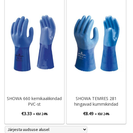
kuni
€3.97
SHOWA 660 kemikaalikindad
SHOWA TEMRES 281
PVC-st
hingavad kummikindad
€
3.33
€
8.49
+ KM 24%
+ KM 24%