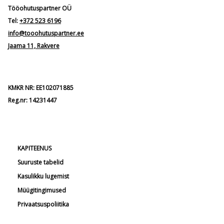
Tööohutuspartner OÜ
Tel:
+372 523 6196
info@tooohutuspartner.ee
Jaama 11, Rakvere
KMKR NR: EE102071885
Reg.nr: 14231447
KAPITEENUS
Suuruste tabelid
Kasulikku lugemist
Müügitingimused
Privaatsuspoliitika