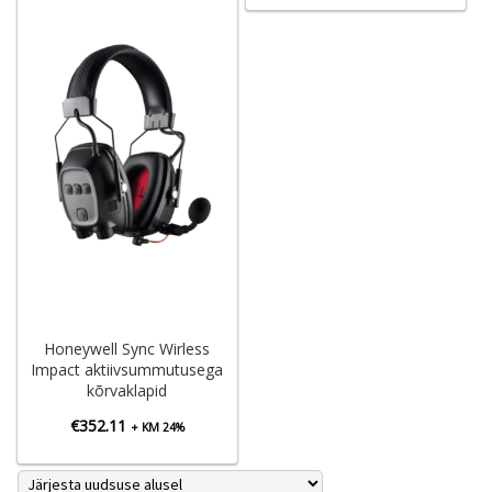
€32.65
kuni
€50.83
Honeywell Sync Wirless
Impact aktiivsummutusega
kõrvaklapid
€
352.11
+ KM 24%