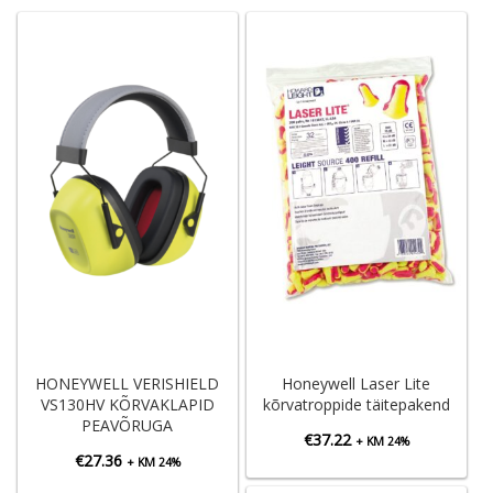
HONEYWELL VERISHIELD
Honeywell Laser Lite
VS130HV KÕRVAKLAPID
kõrvatroppide täitepakend
PEAVÕRUGA
€
37.22
+ KM 24%
€
27.36
+ KM 24%