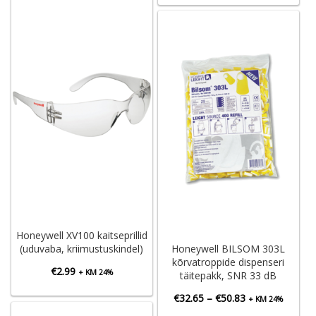
Honeywell XV100 kaitseprillid
(uduvaba, kriimustuskindel)
Honeywell BILSOM 303L
kõrvatroppide dispenseri
€
2.99
+ KM 24%
täitepakk, SNR 33 dB
Hinnavahemik:
€
32.65
–
€
50.83
+ KM 24%