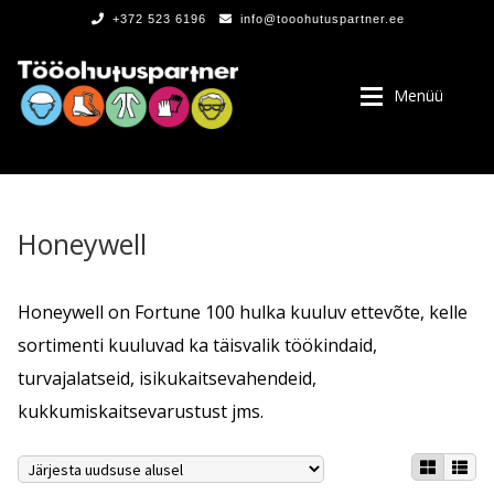
+372 523 6196
info@tooohutuspartner.ee
Menüü
Honeywell
PROGRAMMIST
Honeywell on Fortune 100 hulka kuuluv ettevõte, kelle
sortimenti kuuluvad ka täisvalik töökindaid,
, LOGOD
turvajalatseid, isikukaitsevahendeid,
kukkumiskaitsevarustust jms.