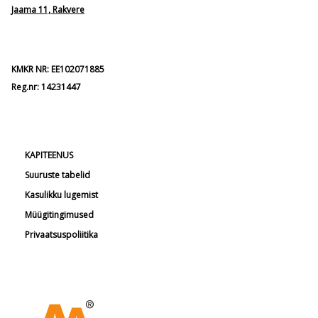
Jaama 11, Rakvere
KMKR NR: EE102071885
Reg.nr: 14231447
KAPITEENUS
Suuruste tabelid
Kasulikku lugemist
Müügitingimused
Privaatsuspoliitika