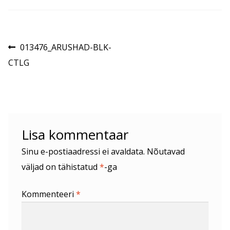
Navigeerimine
Eelmine
013476_ARUSHAD-BLK-
postitus:
CTLG
Lisa kommentaar
Sinu e-postiaadressi ei avaldata.
Nõutavad
väljad on tähistatud
*
-ga
Kommenteeri
*