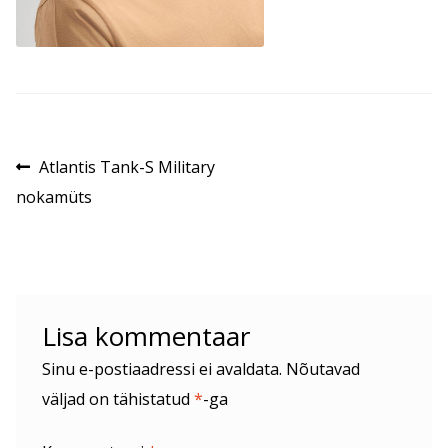
Navigeerimine
Eelmine
Atlantis Tank-S Military
postitus:
nokamüts
Lisa kommentaar
Sinu e-postiaadressi ei avaldata.
Nõutavad
väljad on tähistatud
*
-ga