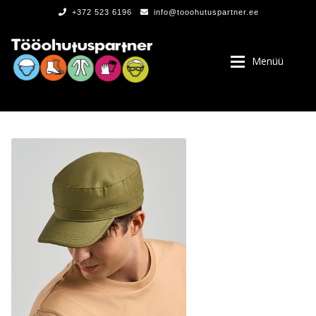
+372 523 6196
info@tooohutuspartner.ee
Menüü
PROGRAMMIST
, LOGOD