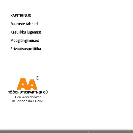
KAPITEENUS
Suuruste tabelid
Kasulikku lugemist
Müügitingimused
Privaatsuspoliitika