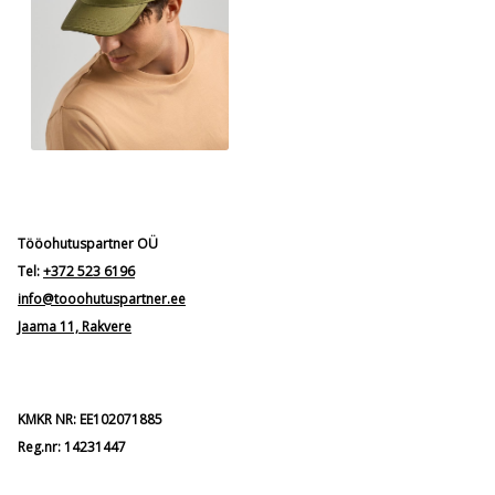
Tööohutuspartner OÜ
Tel:
+372 523 6196
info@tooohutuspartner.ee
Jaama 11, Rakvere
KMKR NR: EE102071885
Reg.nr: 14231447