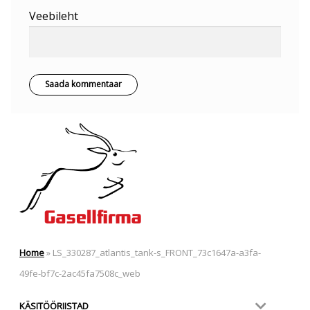
Veebileht
Home
»
LS_330287_atlantis_tank-s_FRONT_73c1647a-a3fa-
49fe-bf7c-2ac45fa7508c_web
KÄSITÖÖRIISTAD