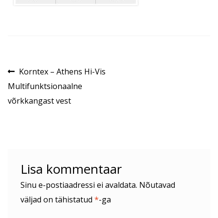
Navigeerimine
Eelmine
Korntex – Athens Hi-Vis
postitus:
Multifunktsionaalne
võrkkangast vest
Lisa kommentaar
Sinu e-postiaadressi ei avaldata.
Nõutavad
väljad on tähistatud
*
-ga