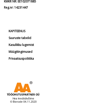
KMKR NR: EE102071885
Reg.nr: 14231447
KAPITEENUS
Suuruste tabelid
Kasulikku lugemist
Müügitingimused
Privaatsuspoliitika