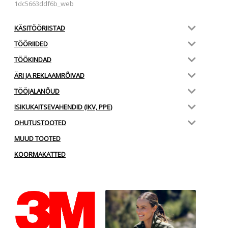
1dc5663ddf6b_web
KÄSITÖÖRIISTAD
TÖÖRIIDED
TÖÖKINDAD
ÄRI JA REKLAAMRÕIVAD
TÖÖJALANÕUD
ISIKUKAITSEVAHENDID (IKV, PPE)
OHUTUSTOOTED
MUUD TOOTED
KOORMAKATTED