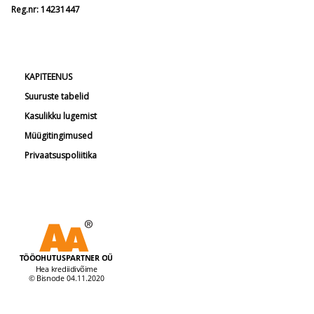
Reg.nr: 14231447
KAPITEENUS
Suuruste tabelid
Kasulikku lugemist
Müügitingimused
Privaatsuspoliitika