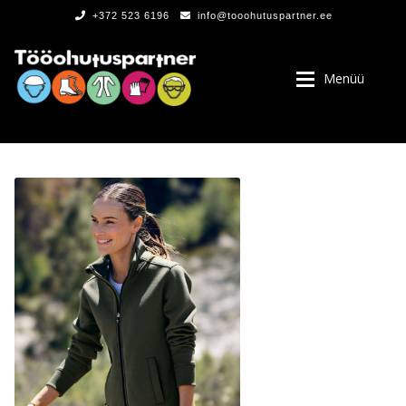
+372 523 6196
info@tooohutuspartner.ee
Menüü
PROGRAMMIST
, LOGOD