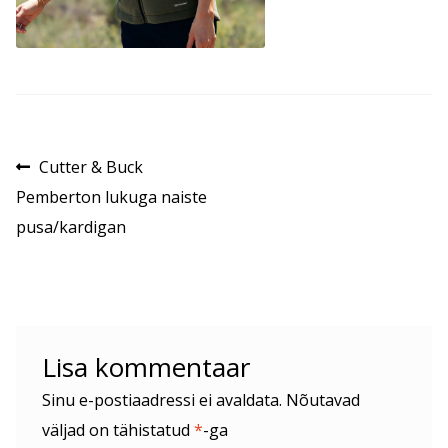
Navigeerimine
Eelmine
Cutter & Buck
postitus:
Pemberton lukuga naiste
pusa/kardigan
Lisa kommentaar
Sinu e-postiaadressi ei avaldata.
Nõutavad
väljad on tähistatud
*
-ga