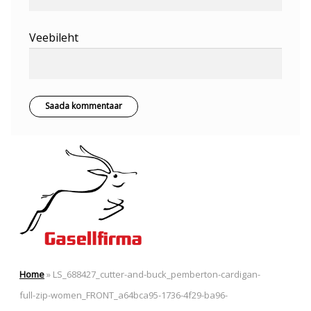
Veebileht
Home
»
LS_688427_cutter-and-buck_pemberton-cardigan-
full-zip-women_FRONT_a64bca95-1736-4f29-ba96-