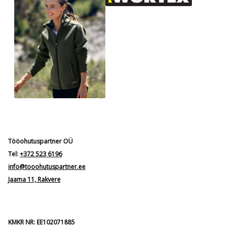
Tööohutuspartner OÜ
Tel:
+372 523 6196
info@tooohutuspartner.ee
Jaama 11, Rakvere
KMKR NR: EE102071885