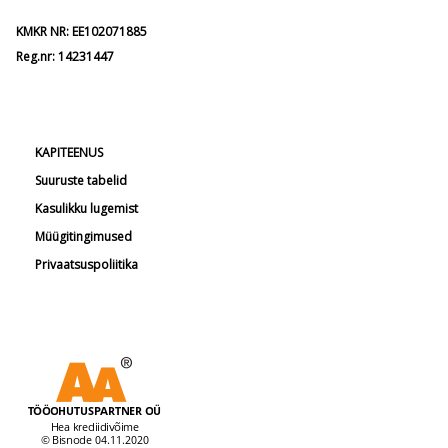
KMKR NR: EE102071885
Reg.nr: 14231447
KAPITEENUS
Suuruste tabelid
Kasulikku lugemist
Müügitingimused
Privaatsuspoliitika