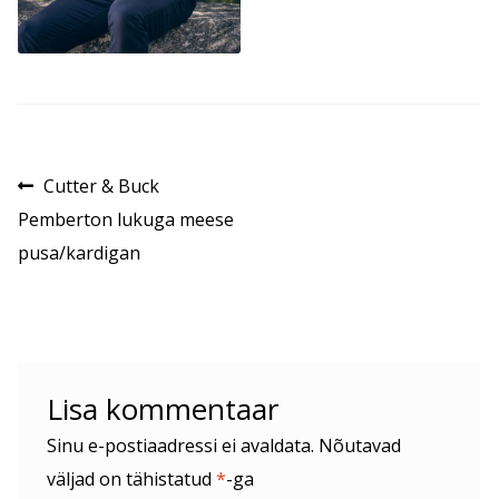
Navigeerimine
Eelmine
Cutter & Buck
postitus:
Pemberton lukuga meese
pusa/kardigan
Lisa kommentaar
Sinu e-postiaadressi ei avaldata.
Nõutavad
väljad on tähistatud
*
-ga