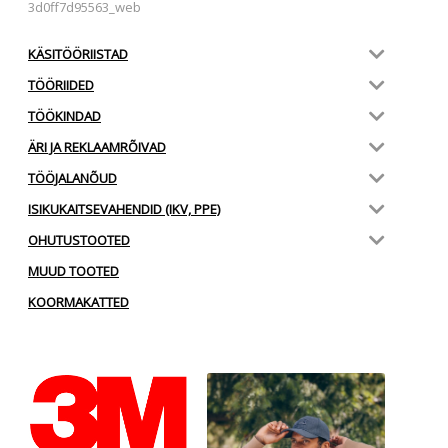
3d0ff7d95563_web
KÄSITÖÖRIISTAD
TÖÖRIIDED
TÖÖKINDAD
ÄRI JA REKLAAMRÕIVAD
TÖÖJALANÕUD
ISIKUKAITSEVAHENDID (IKV, PPE)
OHUTUSTOOTED
MUUD TOOTED
KOORMAKATTED