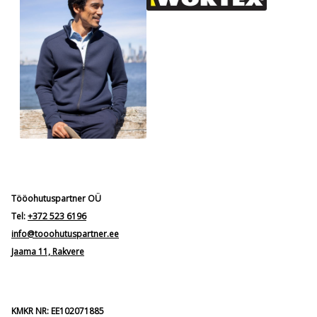
Tööohutuspartner OÜ
Tel:
+372 523 6196
info@tooohutuspartner.ee
Jaama 11, Rakvere
KMKR NR: EE102071885