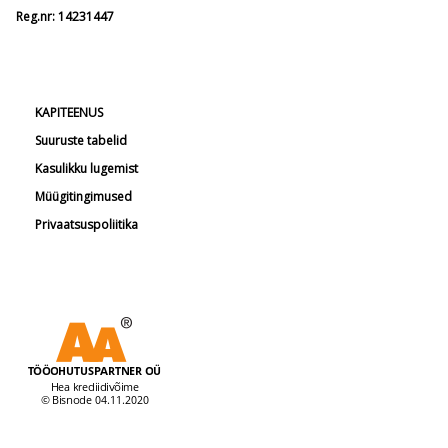
Reg.nr: 14231447
KAPITEENUS
Suuruste tabelid
Kasulikku lugemist
Müügitingimused
Privaatsuspoliitika