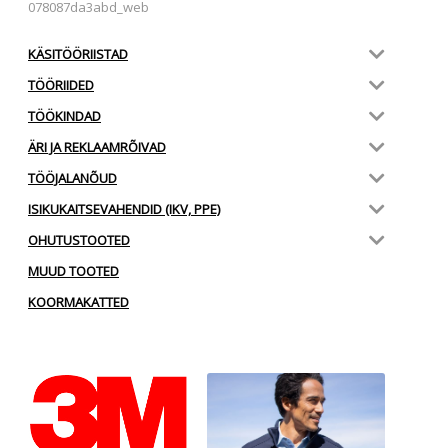
078087da3abd_web
KÄSITÖÖRIISTAD
TÖÖRIIDED
TÖÖKINDAD
ÄRI JA REKLAAMRÕIVAD
TÖÖJALANÕUD
ISIKUKAITSEVAHENDID (IKV, PPE)
OHUTUSTOOTED
MUUD TOOTED
KOORMAKATTED