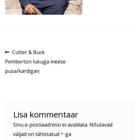
Navigeerimine
Eelmine
Cutter & Buck
postitus:
Pemberton lukuga meese
pusa/kardigan
Lisa kommentaar
Sinu e-postiaadressi ei avaldata.
Nõutavad
väljad on tähistatud
*
-ga