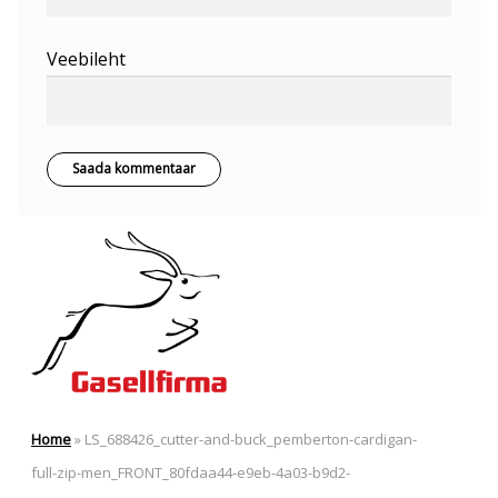
Veebileht
Home
»
LS_688426_cutter-and-buck_pemberton-cardigan-
full-zip-men_FRONT_80fdaa44-e9eb-4a03-b9d2-