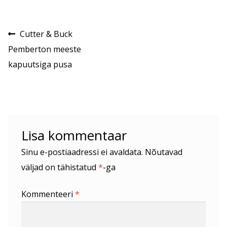
Navigeerimine
Eelmine
Cutter & Buck
postitus:
Pemberton meeste
kapuutsiga pusa
Lisa kommentaar
Sinu e-postiaadressi ei avaldata.
Nõutavad
väljad on tähistatud
*
-ga
Kommenteeri
*