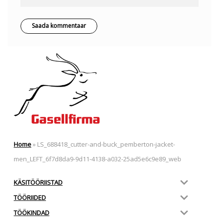
Home
»
LS_688418_cutter-and-buck_pemberton-jacket-
men_LEFT_6f7d8da9-9d11-4138-a032-25ad5e6c9e89_web
KÄSITÖÖRIISTAD
TÖÖRIIDED
TÖÖKINDAD