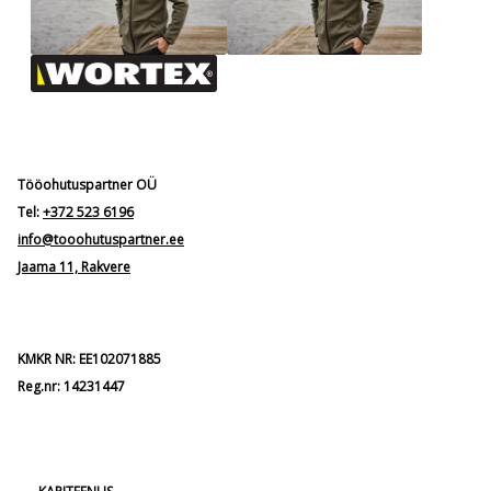
Tööohutuspartner OÜ
Tel:
+372 523 6196
info@tooohutuspartner.ee
Jaama 11, Rakvere
KMKR NR: EE102071885
Reg.nr: 14231447