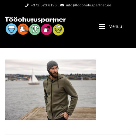
+372 523 6196
info@tooohutuspartner.ee
Menüü
PROGRAMMIST
, LOGOD